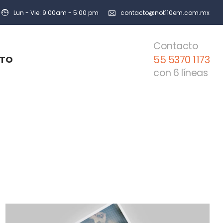
Lun - Vie: 9:00am - 5:00 pm
contacto@not110em.com.mx
Contacto
55 5370 1173
TO
con 6 líneas