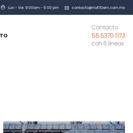
Lun - Vie: 9:00am - 5:00 pm
contacto@not110em.com.mx
Contacto
55 5370 1173
TO
con 6 líneas