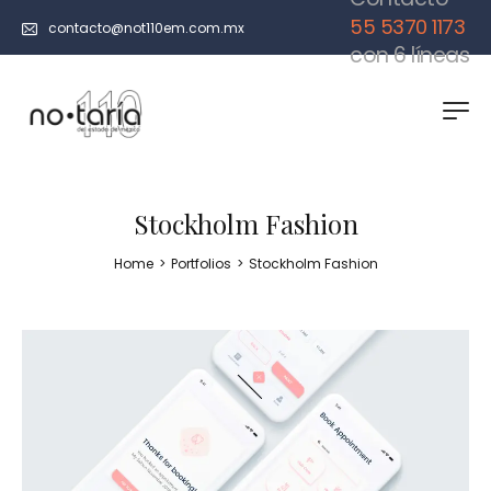
55 5370 1173
contacto@not110em.com.mx
con 6 líneas
Stockholm Fashion
Home
>
Portfolios
>
Stockholm Fashion