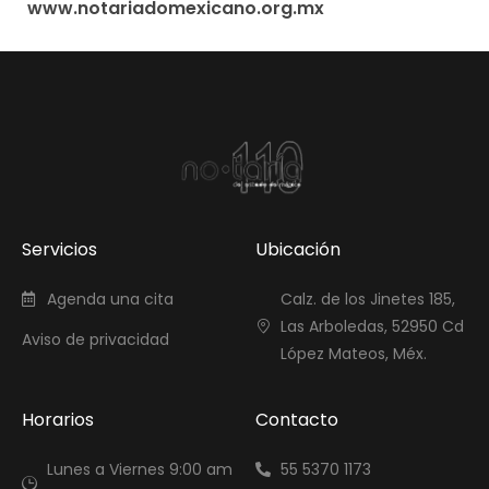
www.notariadomexicano.org.mx
Servicios
Ubicación
Agenda una cita
Calz. de los Jinetes 185,
Las Arboledas, 52950 Cd
Aviso de privacidad
López Mateos, Méx.
Horarios
Contacto
Lunes a Viernes 9:00 am
55 5370 1173